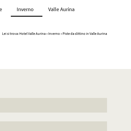
e
Inverno
Valle Aurina
Lei si trova:
Hotel Valle Aurina
»
Inverno
» Piste da slittino in Valle Aurina